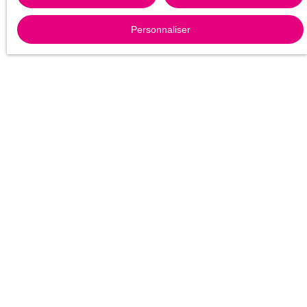
Personnaliser
Contactez-nous
Merci de remplir le formulaire, nous reviendrons vers vous dans
les plus brefs délais.
Prénom