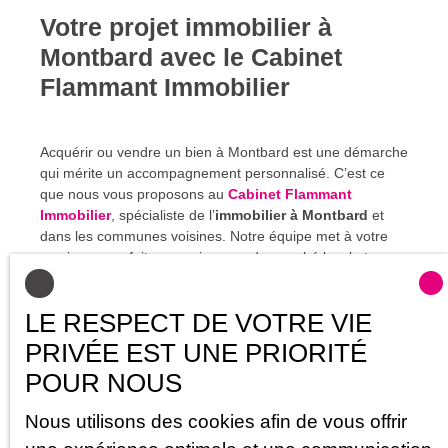
Votre projet immobilier à
Montbard avec le Cabinet
Flammant Immobilier
Acquérir ou vendre un bien à Montbard est une démarche
qui mérite un accompagnement personnalisé. C’est ce
que nous vous proposons au
Cabinet Flammant
Immobilier
, spécialiste de l’
immobilier à Montbard
et
dans les communes voisines. Notre équipe met à votre
service sa parfaite connaissance du marché local et sa
passion pour le territoire. Grâce à une écoute attentive et
un conseil sur mesure, nous vous guidons à chaque
LE RESPECT DE VOTRE VIE
étape de votre projet.
PRIVÉE EST UNE PRIORITÉ
Qu’il s’agisse de vendre une maison familiale, d’acheter
POUR NOUS
une résidence principale ou de trouver un bien
d’investissement, nous vous apportons une expertise
Nous utilisons des cookies afin de vous offrir
fiable et des outils efficaces. Nous mettons en valeur
votre bien avec soin, assurons sa diffusion ciblée, et vous