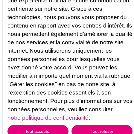
une expérience optimale et une communication
accompagnons jusqu’à la signature finale.
pertinente sur notre site. Grace à ces
technologies, nous pouvons vous proposer du
N’attendez plus pour réaliser votre projet immobilier à
Montbard. Contactez le Cabinet Flammant Immobilier au
contenu en rapport avec vos centres d'intérêt. Ils
03 80 96 03 83
: nous sommes à vos côtés pour
nous permettent également d'améliorer la qualité
transformer votre envie d’immobilier en réalité concrète.
de nos services et la convivialité de notre site
internet. Nous utiliserons uniquement les
données personnelles pour lesquelles vous
avez donné votre accord. Vous pouvez les
modifier à n'importe quel moment via la rubrique
″Gérer les cookies″ en bas de notre site, à
l'exception des cookies essentiels à son
fonctionnement. Pour plus d'informations sur vos
données personnelles, veuillez consulter
notre politique de confidentialité
.
Tout accepter
Tout refuser