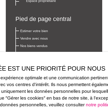
Espace propriétaire
Pied de page central
Estimer votre bien
Vendre avec nous
Nos biens vendus
Espace vendeur
Nous contacter
ÉE EST UNE PRIORITÉ POUR NOUS
Prix au m2 à Semur-en-Auxois
e expérience optimale et une communication pertinent
Pied de page droit
vos centres d'intérêt. Ils nous permettent également
erons uniquement les données personnelles pour lesq
Nos honoraires
ue ″Gérer les cookies″ en bas de notre site, à l'exce
 données personnelles, veuillez consulter
notre polit
Mentions légales