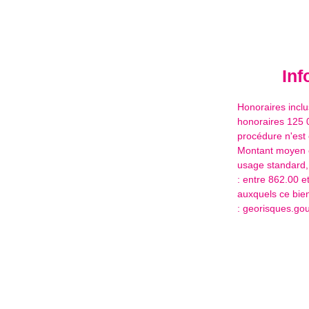
Inf
Honoraires inclu
honoraires 125 
procédure n'est 
Montant moyen e
usage standard, 
: entre 862.00 e
auxquels ce bien
: georisques.gouv