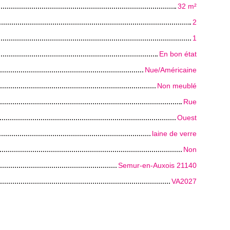
32
m²
2
1
En bon état
Nue/Américaine
Non meublé
Rue
Ouest
laine de verre
Non
Semur-en-Auxois 21140
VA2027