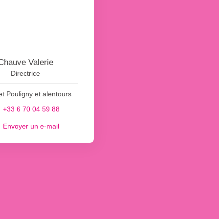
Chauve Valerie
Directrice
et Pouligny et alentours
+33 6 70 04 59 88
Envoyer un e-mail