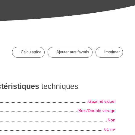
Calculatrice
Ajouter aux favoris
Imprimer
téristiques
techniques
Gaz/Individuel
Bois/Double vitrage
Non
61
m²