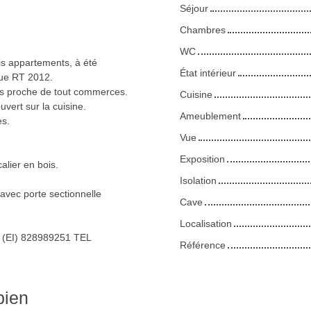
Séjour
Chambres
WC
is appartements, à été
État intérieur
que RT 2012.
is proche de tout commerces.
Cuisine
uvert sur la cuisine.
Ameublement
es.
Vue
Exposition
lier en bois.
Isolation
 avec porte sectionnelle
Cave
Localisation
 (EI) 828989251 TEL
Référence
bien