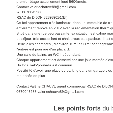
premier étage actuellement loué 560€/mois.
Contact valeriechauve89@gmail.com
tel: 0670045988
RSAC de DIJON 828989251(EI)
Ce bel appartement très lumineux, dans un immeuble de tro
entièrement rénové en 2012 avec la réglementation thermi
Situé dans une rue peu passante, sa situation est calme ma
Le séjour, très accueillant et chaleureux est spacieux. Il est o
Deux jolies chambres , d'environ 10m² et 11m² sont agréabl
l'entrée est pourvue d'un placard.
Une salle de bains, un WC indépendant.
Chaque appartement est desservi par une jolie montée d'esca
Un local vélo/poubelle est commun.
Possibilité d'avoir une place de parking dans un garage clos
motorisée en plus.
Contact Valérie CHAUVE agent commercial RSAC de DIJON
0670045988 valeriechauve89@gmail.com
Les points forts
du 