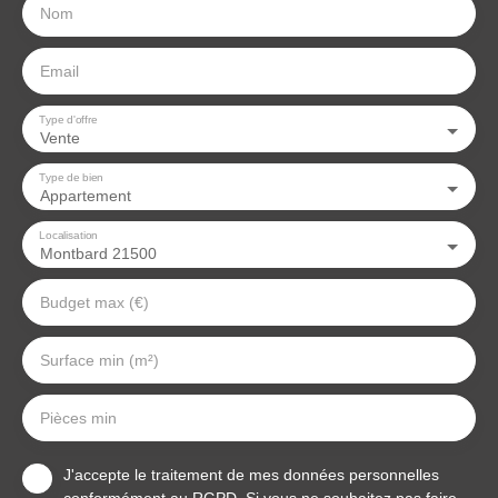
Nom
Email
Type d'offre
Vente
Type de bien
Appartement
Localisation
Montbard 21500
Budget max (€)
Surface min (m²)
Pièces min
J'accepte le traitement de mes données personnelles