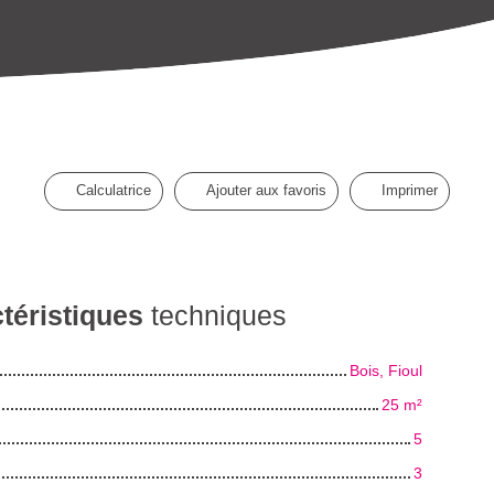
Calculatrice
Ajouter aux favoris
Imprimer
téristiques
techniques
Bois, Fioul
25
m²
5
3