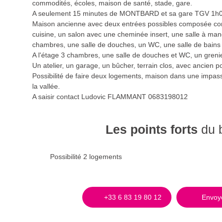
commodités, écoles, maison de santé, stade, gare.
A seulement 15 minutes de MONTBARD et sa gare TGV 1h
Maison ancienne avec deux entrées possibles composée c
cuisine, un salon avec une cheminée insert, une salle à man
chambres, une salle de douches, un WC, une salle de bains
A l'étage 3 chambres, une salle de douches et WC, un greni
Un atelier, un garage, un bûcher, terrain clos, avec ancien po
Possibilité de faire deux logements, maison dans une impa
la vallée.
A saisir contact Ludovic FLAMMANT 0683198012
Les points forts
du 
Possibilité 2 logements
+33 6 83 19 80 12
Envoye