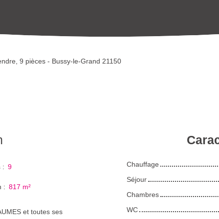
ndre, 9 pièces - Bussy-le-Grand 21150
n
Carac
Chauffage
s
:
9
Séjour
n
:
817
m²
Chambres
WC
AUMES et toutes ses