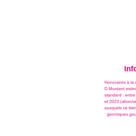
Inf
Honoraires à la 
D Montant estim
standard : entr
et 2023 (abonne
auxquels ce bien
: georisques.gouv