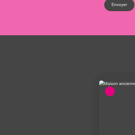
Envoyer
A saisir