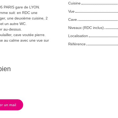
Cuisine
05 PARIS gare de LYON.
Vue
omme suit: en RDC une
ger, une deuxième cuisine, 2
Cave
 et un autre WC.
Niveaux (RDC inclus)
er au-dessus.
ulailler, cave voutée pierre.
Localisation
sse au calme avec une vue sur
Référence
bien
r un mail