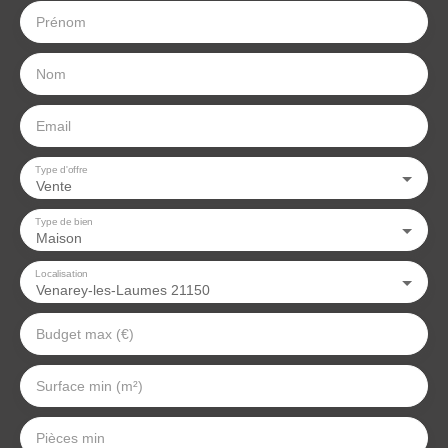
Prénom
Nom
Email
Type d'offre
Vente
Type de bien
Maison
Localisation
Venarey-les-Laumes 21150
Budget max (€)
Surface min (m²)
Pièces min