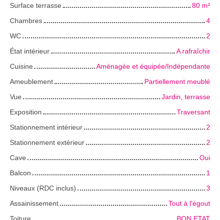
Surface terrasse
80
m²
Chambres
4
WC
2
État intérieur
A rafraîchir
Cuisine
Aménagée et équipée/Indépendante
Ameublement
Partiellement meublé
Vue
Jardin, terrasse
Exposition
Traversant
Stationnement intérieur
2
Stationnement extérieur
2
Cave
Oui
Balcon
1
Niveaux (RDC inclus)
3
Assainissement
Tout à l'égout
Toiture
BON ETAT