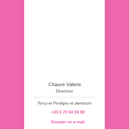
Chauve Valerie
Directrice
Torcy-et Pouligny et alentours
+33 6 70 04 59 88
Envoyer un e-mail