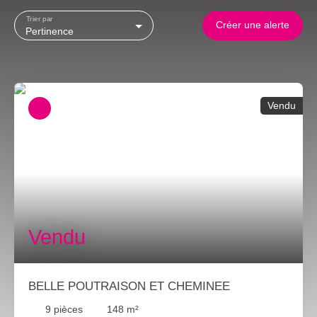
Trier par
Créer une alerte
Pertinence
Vendu
Vendu
BELLE POUTRAISON ET CHEMINEE
9
pièces
148
m²