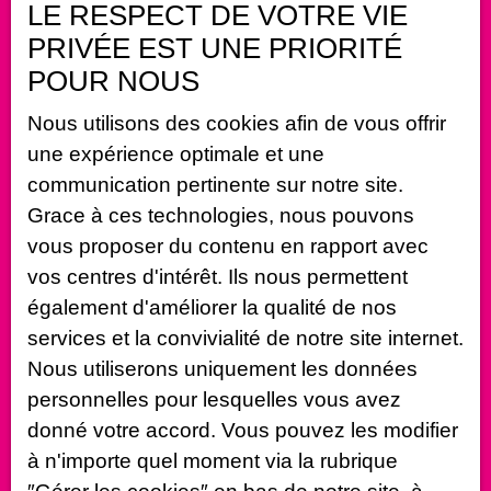
LE RESPECT DE VOTRE VIE
Prénom
PRIVÉE EST UNE PRIORITÉ
Nom
POUR NOUS
Nous utilisons des cookies afin de vous offrir
Email
une expérience optimale et une
Type d'offre
communication pertinente sur notre site.
Vente
Grace à ces technologies, nous pouvons
Type de bien
vous proposer du contenu en rapport avec
Maison
vos centres d'intérêt. Ils nous permettent
Localisation
également d'améliorer la qualité de nos
Chemilly-sur-Serein (89800)
services et la convivialité de notre site internet.
Budget max (€)
Nous utiliserons uniquement les données
personnelles pour lesquelles vous avez
Surface min (m²)
donné votre accord. Vous pouvez les modifier
à n'importe quel moment via la rubrique
Pièces min