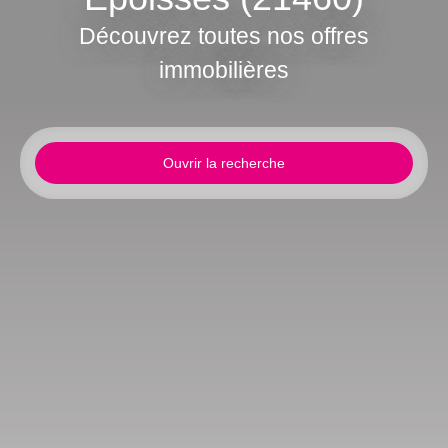
Découvrez toutes nos offres
immobilières
Ouvrir la recherche
Type de bien
Maison
Localisation
Époisses (21460)
Budget max (€)
Surface min (m²)
Rechercher