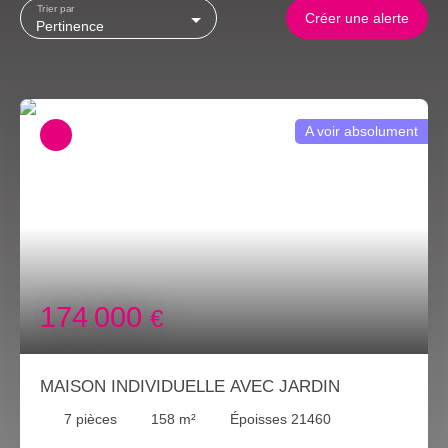
Trier par
Créer une alerte
Pertinence
A voir absolument
174 000
€
MAISON INDIVIDUELLE AVEC JARDIN
7
pièces
158
m²
Époisses 21460