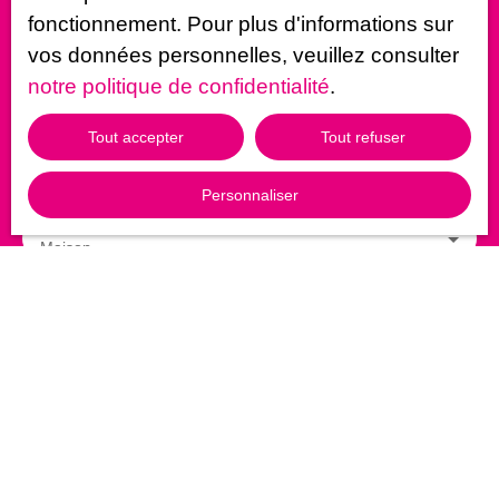
Prénom
fonctionnement. Pour plus d'informations sur
vos données personnelles, veuillez consulter
Nom
notre politique de confidentialité
.
Email
Tout accepter
Tout refuser
Type d'offre
Vente
Personnaliser
Type de bien
Maison
Localisation
Époisses (21460)
Budget max (€)
Surface min (m²)
Pièces min