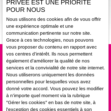
PRIVÉE EST UNE PRIORITÉ
5
pièces
107
m²
Époisses 21460
POUR NOUS
Exclusivité, Epoisses 15 minutes de SEMUR EN AUXOIS,
proche toutes commodités. Maison ancienne entièrement
Nous utilisons des cookies afin de vous offrir
rénovée à l'intérieur, avec dépendance et appentis. La
une expérience optimale et une
maison d'habitation est composée comme suit: Au rez-de-
chaussée, une entrée par une belle véranda, une pièce
communication pertinente sur notre site.
de vie comprenant cuisine ouverte sur salle à manger et
Grace à ces technologies, nous pouvons
salon agrémenté par son poêle à bois. Une chambre, une
vous proposer du contenu en rapport avec
salle de douche italienne avec WC, un cellier, une cave
voutée intérieure. A l'étage, 2 chambres, un grenier
vos centres d'intérêt. Ils nous permettent
aménageable. En extérieur, une dépendance garage
également d'améliorer la qualité de nos
atelier, un appentis, une terrain. A saisir contact Ludovic
Vous ne trouvez pas
services et la convivialité de notre site internet.
FLAMMANT 06. 83. 19. 80. 12
la propriété de vos rêves ?
Nous utiliserons uniquement les données
personnelles pour lesquelles vous avez
donné votre accord. Vous pouvez les modifier
Ne manquez plus aucun bien correspondant à votre
recherche en vous inscrivant à notre alerte mail !
à n'importe quel moment via la rubrique
″Gérer les cookies″ en bas de notre site, à
l'exception des cookies essentiels à son