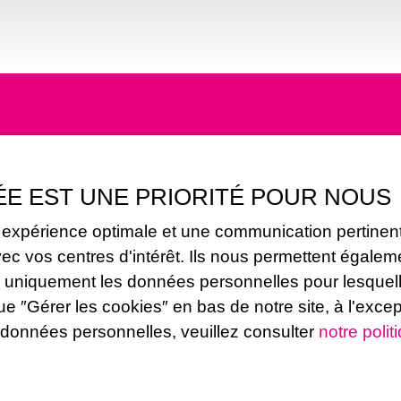
Vous ne trouvez pas
la propriété de vos rêves ?
ÉE EST UNE PRIORITÉ POUR NOUS
e expérience optimale et une communication pertinent
s aucun bien correspondant à votre recherche en vous ins
vos centres d'intérêt. Ils nous permettent également
erons uniquement les données personnelles pour lesq
ue ″Gérer les cookies″ en bas de notre site, à l'exce
Nom
Email
 données personnelles, veuillez consulter
notre polit
Type de bien
Localisation
Maison