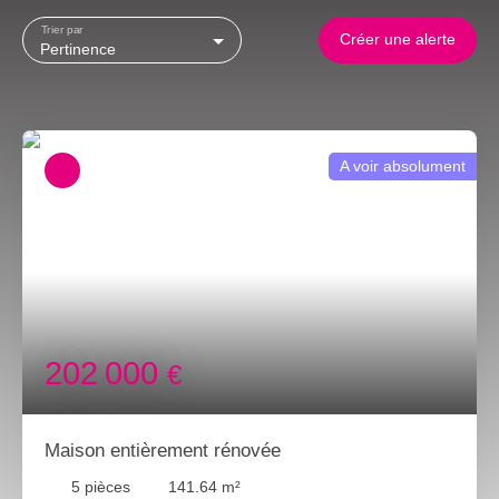
Trier par
Créer une alerte
Pertinence
A voir absolument
202 000
€
Maison entièrement rénovée
5
pièces
141.64
m²