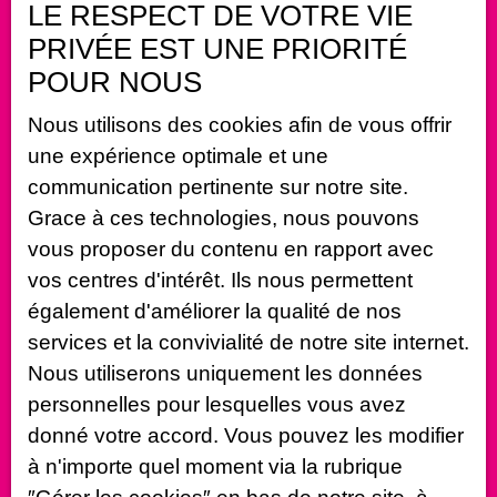
LE RESPECT DE VOTRE VIE
Prénom
PRIVÉE EST UNE PRIORITÉ
Nom
POUR NOUS
Nous utilisons des cookies afin de vous offrir
Email
une expérience optimale et une
Type d'offre
communication pertinente sur notre site.
Vente
Grace à ces technologies, nous pouvons
Type de bien
vous proposer du contenu en rapport avec
Maison
vos centres d'intérêt. Ils nous permettent
Localisation
également d'améliorer la qualité de nos
Montigny-Montfort (21500)
services et la convivialité de notre site internet.
Budget max (€)
Nous utiliserons uniquement les données
personnelles pour lesquelles vous avez
Surface min (m²)
donné votre accord. Vous pouvez les modifier
à n'importe quel moment via la rubrique
Pièces min