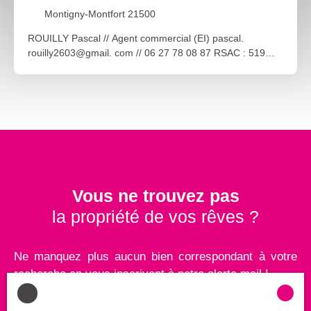
Montigny-Montfort 21500
ROUILLY Pascal // Agent commercial (EI) pascal.
rouilly2603@gmail. com // 06 27 78 08 87 RSAC : 519
731 889 DIJON Découvrez cette charmante maison
entièrement rénovée à l’intérieur, offrant confort et
modernité. L’extérieur reste à aménager selon vos envies
(terrasse, jardin…). Caractéristiques : 2 chambresSalon,
séjour lumineux et cuisine aménagéeMezzanine idéale
pour un bureau ou une chambreCave et garageCette
maison allie cachet et potentiel, parfaite pour un premier
achat ou une famille en quête de tranquillité. À visiter
sans tarder !
Vous ne trouvez pas
la propriété de vos rêves ?
Ne manquez plus aucun bien correspondant à votre
recherche en vous inscrivant à notre alerte mail !