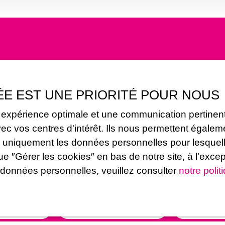
Vous ne trouvez pas
la propriété de vos rêves ?
ÉE EST UNE PRIORITÉ POUR NOUS
s aucun bien correspondant à votre recherche en vous ins
e expérience optimale et une communication pertinent
vos centres d'intérêt. Ils nous permettent également
erons uniquement les données personnelles pour lesq
ue ″Gérer les cookies″ en bas de notre site, à l'exce
Nom
Email
 données personnelles, veuillez consulter
notre polit
Type de bien
Localisation
Maison
Oigny (21450
Surface min (m²)
Pièces min