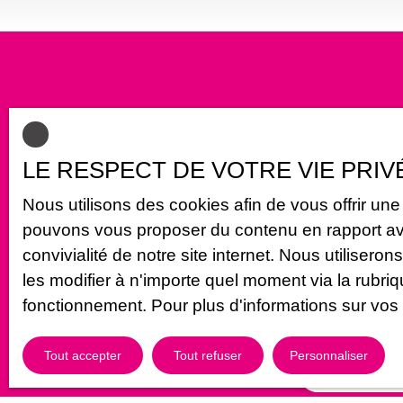
1216m² est attenant et peu pentu. Une cave, un
cabanon. Vue sur les collines Contact:
valeriechauve89@gmail. com tel: 0670045988
LE RESPECT DE VOTRE VIE PRIV
Ne manquez plu
Nous utilisons des cookies afin de vous offrir un
alerte mail !
pouvons vous proposer du contenu en rapport avec 
convivialité de notre site internet. Nous utilis
les modifier à n'importe quel moment via la rubriq
Prénom
fonctionnement. Pour plus d'informations sur vos
Type d'offre
Vente
Tout accepter
Tout refuser
Personnaliser
Budget max (€)