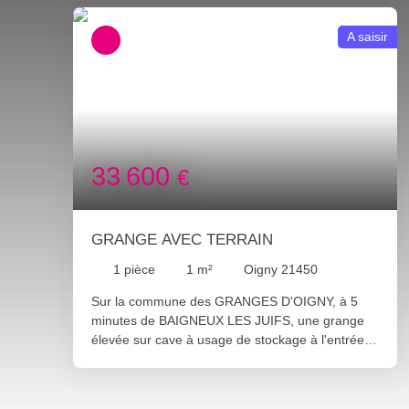
A saisir
33 600
€
GRANGE AVEC TERRAIN
1
pièce
1
m²
Oigny 21450
Sur la commune des GRANGES D'OIGNY, à 5
minutes de BAIGNEUX LES JUIFS, une grange
élevée sur cave à usage de stockage à l'entrée
du village. Cette grange ancienne en pierre
d'environ 140m² au sol est proche des
raccordements de viabilisation. Un terrain de