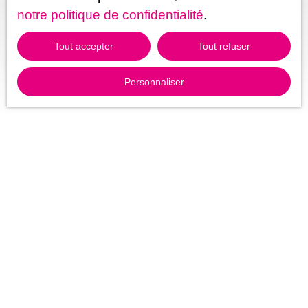
notre politique de confidentialité
.
2 680
m²
Champ-d'Oiseau 21500
A 10 minutes de SEMUR EN AUXOIS et de
Tout accepter
Tout refuser
MONTBARD(gare TGV), et à 15 minutes de l'autoroute
A6, un terrain à Bâtir d'environ 2680m² . Votre conseillère
Personnaliser
Valérie Chauve tel: 0670045988 mail:
valeriechauve89@gmail. com vous propose ce grand
terrain idéalement situé. Il peut être divisé en deux lots de
1000m² chacun environ. (soit 22000€/lot) L'eau et
l'électricité sont en bord de terrain. Contact Valérie
CHAUVE agent commercial RSAC de DIJON (EI)
828989251 TEL 0670045988 valeriechauve89@gmail.
com
Vous ne trouvez pas
la propriété de vos rêves ?
Ne manquez plus aucun bien correspondant à votre
recherche en vous inscrivant à notre alerte mail !