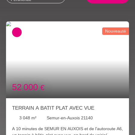
Nouveauté
52 000
€
TERRAIN A BATIT PLAT AVEC VUE
3 048
m²
Semur-en-Auxois 21140
A 10 minutes de SEMUR EN AUXOIS et de l'autoroute A6,
un terrain à bâtir, plat avec vue, en bord de voirie(