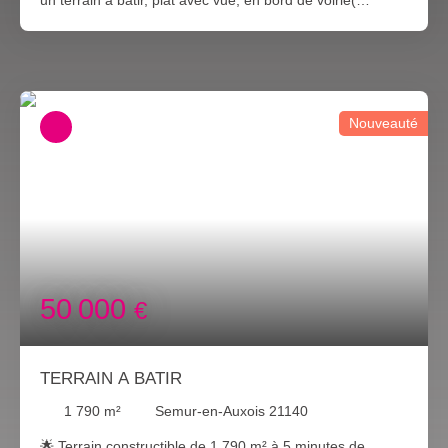
viabilisation aisée). Ce terrain de 3048m², à été borné par
un géomètre récemment. Contact
valeriechauve89@gmail. com tel: 0670045988 RSAC
Dijon 828989251(EI)
Nouveauté
50 000
€
TERRAIN A BATIR
1 790
m²
Semur-en-Auxois 21140
🌟 Terrain constructible de 1 790 m² à 5 minutes de