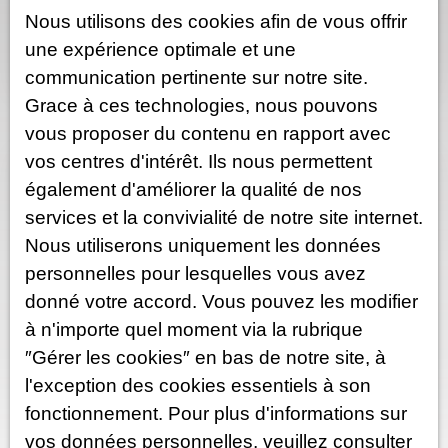
973
m²
Montbard 21500
Nous utilisons des cookies afin de vous offrir
Venez visiter ce terrain de 973 m² avec CERTIFICAT
une expérience optimale et une
D'URBANISME, orienté NORD/OUEST, placé à 3 minutes
communication pertinente sur notre site.
de la gare TGV à pied et 5 minutes des commerces.
DUPIN GUILLAUME AGENT COMMERCIAL 06. 75. 86.
Grace à ces technologies, nous pouvons
53. 04 / dupin. guillaume21@gmail. com R. S. A. C:
vous proposer du contenu en rapport avec
832327829 DIJON CONTACTEZ-MOI
vos centres d'intérêt. Ils nous permettent
A saisir
également d'améliorer la qualité de nos
services et la convivialité de notre site internet.
Nous utiliserons uniquement les données
personnelles pour lesquelles vous avez
donné votre accord. Vous pouvez les modifier
à n'importe quel moment via la rubrique
″Gérer les cookies″ en bas de notre site, à
38 500
€
l'exception des cookies essentiels à son
fonctionnement. Pour plus d'informations sur
TERRAIN A BATIR
vos données personnelles, veuillez consulter